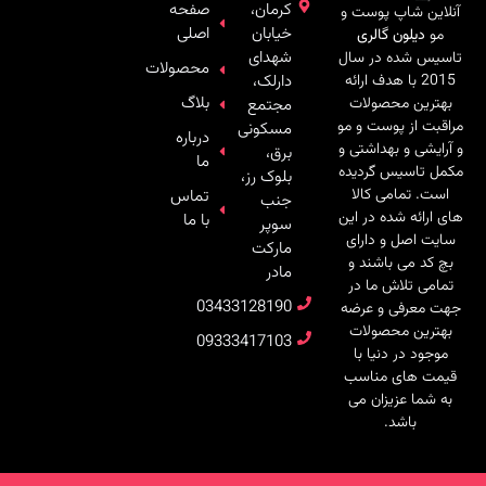
کرمان،
صفحه
آنلاین شاپ پوست و
خیابان
اصلی
مو
دیلون گالری
شهدای
تاسیس شده در سال
محصولات
دارلک،
2015 با هدف ارائه
بلاگ
بهترین محصولات
مجتمع
مراقبت از پوست و مو
مسکونی
درباره
و آرایشی و بهداشتی و
برق،
ما
مکمل تاسیس گردیده
بلوک رز،
است. تمامی کالا
تماس
جنب
های ارائه شده در این
با ما
سوپر
سایت اصل و دارای
مارکت
بچ کد می باشند و
مادر
تمامی تلاش ما در
03433128190
جهت معرفی و عرضه
بهترین محصولات
09333417103
موجود در دنیا با
قیمت های مناسب
به شما عزیزان می
باشد.