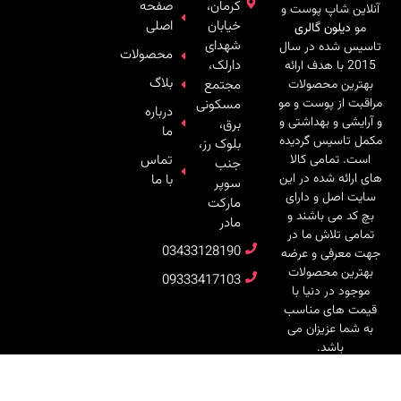
کرمان،
صفحه
آنلاین شاپ پوست و
خیابان
اصلی
مو
دیلون گالری
شهدای
تاسیس شده در سال
محصولات
دارلک،
2015 با هدف ارائه
بلاگ
بهترین محصولات
مجتمع
مراقبت از پوست و مو
مسکونی
درباره
و آرایشی و بهداشتی و
برق،
ما
مکمل تاسیس گردیده
بلوک رز،
است. تمامی کالا
تماس
جنب
های ارائه شده در این
با ما
سوپر
سایت اصل و دارای
مارکت
بچ کد می باشند و
مادر
تمامی تلاش ما در
03433128190
جهت معرفی و عرضه
بهترین محصولات
09333417103
موجود در دنیا با
قیمت های مناسب
به شما عزیزان می
باشد.