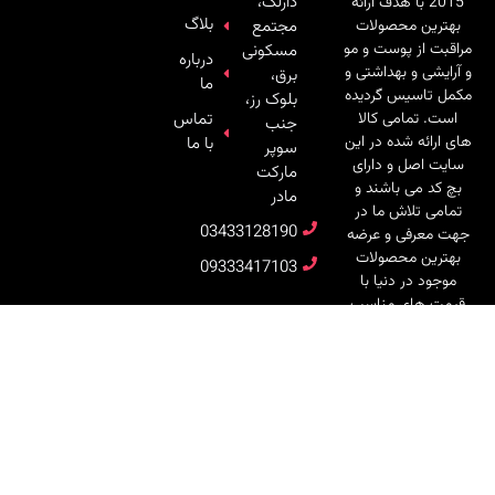
دارلک،
2015 با هدف ارائه
بلاگ
بهترین محصولات
مجتمع
مراقبت از پوست و مو
مسکونی
درباره
و آرایشی و بهداشتی و
برق،
ما
مکمل تاسیس گردیده
بلوک رز،
است. تمامی کالا
تماس
جنب
های ارائه شده در این
با ما
سوپر
سایت اصل و دارای
مارکت
بچ کد می باشند و
مادر
تمامی تلاش ما در
03433128190
جهت معرفی و عرضه
بهترین محصولات
09333417103
موجود در دنیا با
قیمت های مناسب
به شما عزیزان می
باشد.
تمامی حقوق این سایت متعلق به
دیلون گالری
می باشد |
طراحی سایت
و
پشتیبانی :
وبیفا