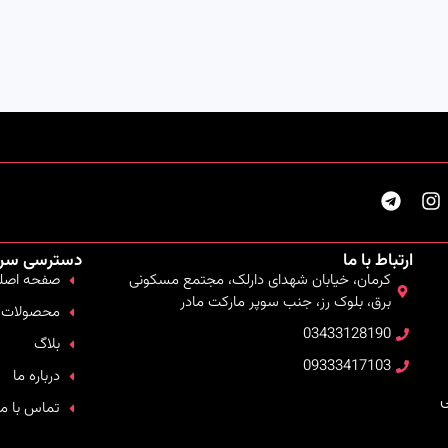
ارتباط با ما
دسترسی سر
کرمان، خیابان شهدای دارلک، مجتمع مسکونی
صفحه اصل
برق، بلوک رز، جنب سوپر مارکت مادر
محصولات
03433128190
بلاگ
09333417103
درباره ما
ی
تماس با ما